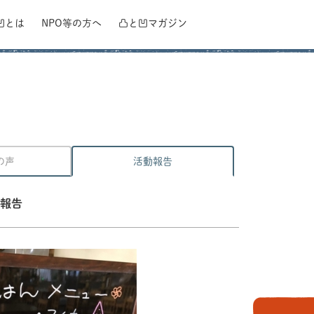
凹とは
NPO等の方へ
凸と凹
マガジン
ト
の声
活動報告
報告