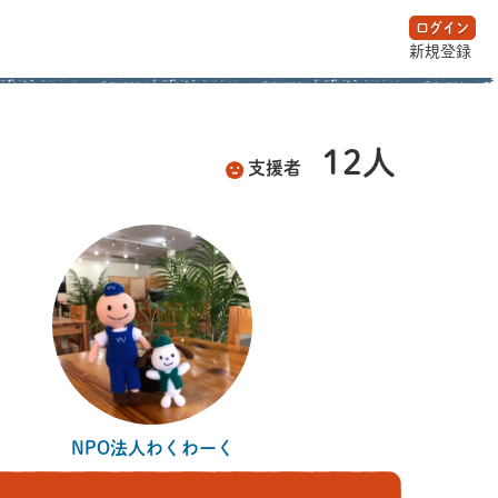
ログイン
新規登録
12人
支援者
NPO法人わくわーく