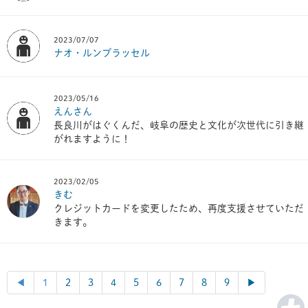
2023/07/07
ナオ・ルンブラッセル
2023/05/16
えんさん
長良川がはぐくんだ、岐阜の歴史と文化が次世代に引き継
がれますように！
2023/02/05
きむ
クレジットカードを変更したため、再度支援させていただ
きます。
◀︎
1
2
3
4
5
6
7
8
9
▶︎