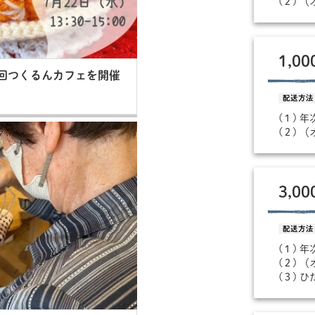
(２) 
1,0
8回つくるんカフェを開催
配送方法
(１) 
(２) 
3,0
配送方法
(１) 
(２) 
(３) 