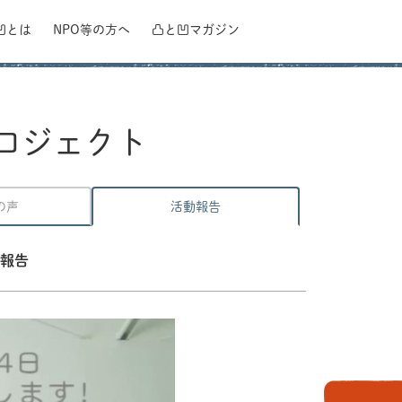
凹とは
NPO等の方へ
凸と凹
マガジン
ロジェクト
の声
活動報告
報告